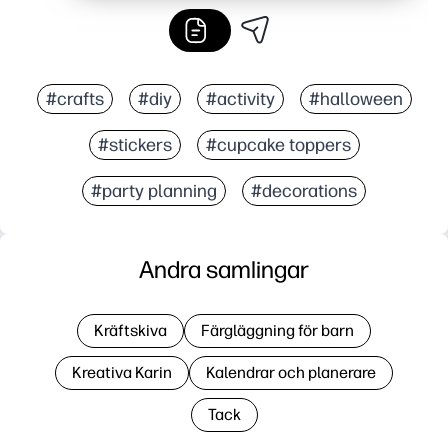
#crafts
#diy
#activity
#halloween
#stickers
#cupcake toppers
#party planning
#decorations
Andra samlingar
Kräftskiva
Färgläggning för barn
Kreativa Karin
Kalendrar och planerare
Tack