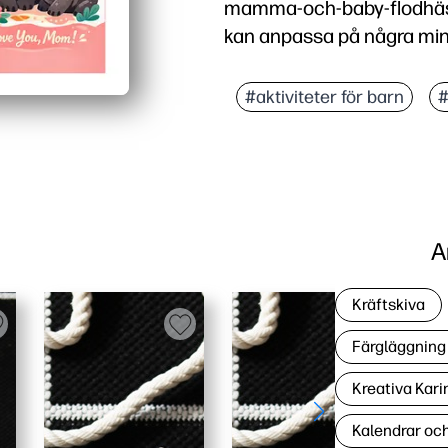
mamma-och-baby-flodhäst 
kan anpassa på några min
Varför det fungerar:
Redo snabbt - skriv bara
#aktiviteter för barn
#
Engagerar barn - söt kon
Flexibel för familjer -
Ser bra ut hemma - skarp
A
Kräftskiva
Färgläggning 
Kreativa Kari
Kalendrar oc