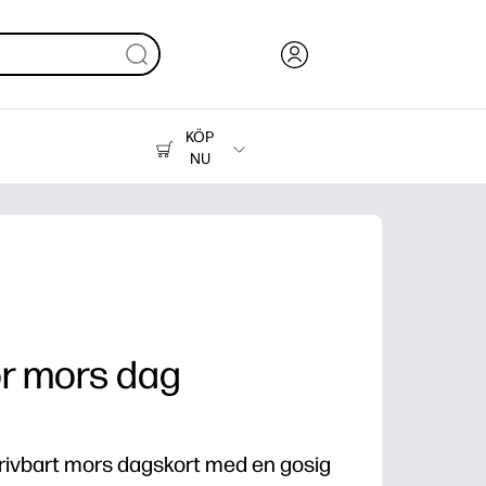
KÖP
NU
Bläck, toner och papper
Skrivare
ör mors dag
ivbart mors dagskort med en gosig