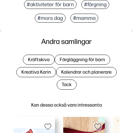
#aktiviteter för barn
#färgning
#mors dag
#mamma
Andra samlingar
Kräftskiva
Färgläggning för barn
Kreativa Karin
Kalendrar och planerare
Tack
Kan dessa också vara intressanta