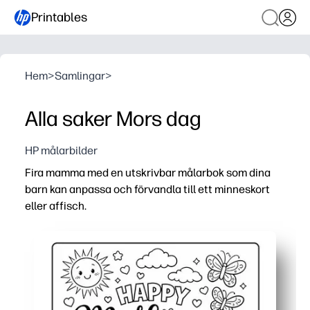
Printables
Hem
>
Samlingar
>
Alla saker Mors dag
HP målarbilder
Fira mamma med en utskrivbar målarbok som dina
barn kan anpassa och förvandla till ett minneskort
eller affisch.
Varför det fungerar:
Ingen förberedelse, skriv ut och gå på några sekunder - 
Engagerar småbarn till tweens med både enkla former o
Bygger finmotorik och fokus medan barnen skapar en hj
Perfekt för klassrum, hem eller fester - ge den, häng den