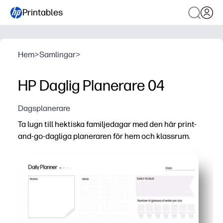
Printables
Hem
>
Samlingar
>
HP Daglig Planerare 04
Dagsplanerare
Ta lugn till hektiska familjedagar med den här print-
and-go-dagliga planeraren för hem och klassrum.
Varför det fungerar:
Snabbstart - skriv bara ut och fyll i ditt schema, priorit
Barnvänliga checklistor ökar självständigheten - elevern
Flexibel för föräldrar och lärare - perfekt för lektionspla
Lätt att lägga upp eller arkivera - lägg i en pärm, klipp fast