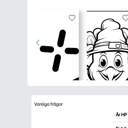
Vanliga frågor
Är HP 
HP Pri