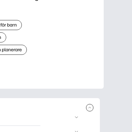
för barn
n
h planerare
r och skriva ut.