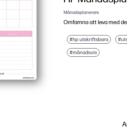
Månadsplanerare
Omfamna att leva med de
#hp utskriftsbara
#ut
#månadsvis
A