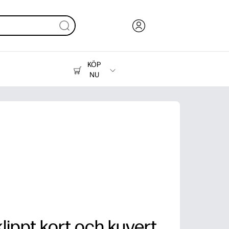
KÖP
NU
Bläck, toner och papper
Skrivare
klippt kort och kuvert