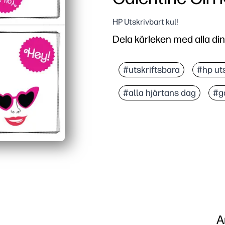
HP Utskrivbart kul!
Dela kärleken med alla din
#utskriftsbara
#hp ut
#alla hjärtans dag
#g
A