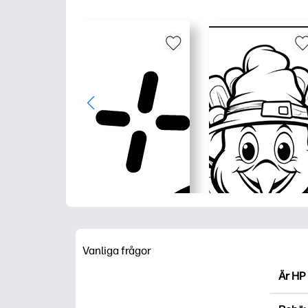
Vanliga frågor
Är HP 
HP Pri