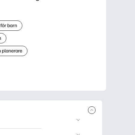
för barn
n
h planerare
r och skriva ut.