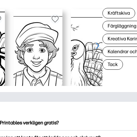
Kräftskiva
Färgläggning 
Kreativa Kari
Kalendrar oc
Tack
Printables verkligen gratis?
ntables erbjuder över 2500 gratis utskriftsmaterial att ladda ne