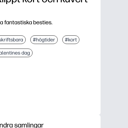
a fantastiska besties.
skriftsbara
#högtider
#kort
alentines dag
ndra samlingar