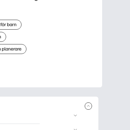
för barn
n
h planerare
r och skriva ut.