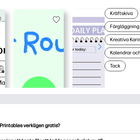
Kräftskiva
Färgläggning 
Kreativa Kari
Kalendrar oc
Tack
Printables verkligen gratis?
ntables erbjuder över 2500 gratis utskriftsmaterial att ladda ne