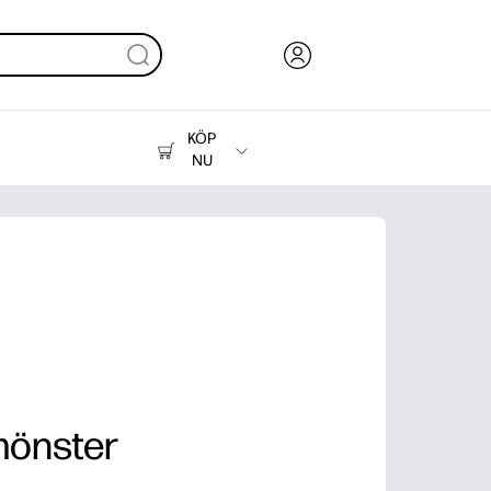
KÖP
NU
Bläck, toner och papper
Skrivare
mönster