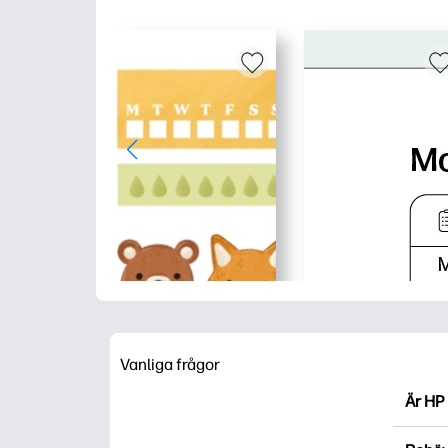
Vanliga frågor
Är HP 
HP Pri