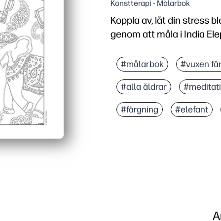
Konstterapi - Målarbok
Koppla av, låt din stress b
genom att måla i India El
Varför det fungerar:
Skriv ut och gå - noll f
#målarbok
#vuxen fä
Lugnande, skärmfritt fok
#alla åldrar
#meditat
Bygger finmotorisk kont
Vackra indiska elefantmo
#färgning
#elefant
A