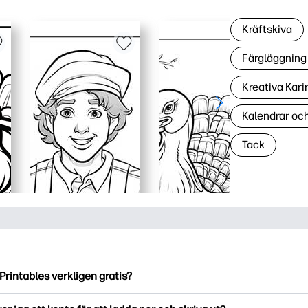
Kräftskiva
Färgläggning 
Kreativa Kari
Kalendrar oc
Tack
Printables verkligen gratis?
ntables erbjuder över 2500 gratis utskriftsmaterial att ladda ne