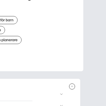
för barn
n
h planerare
r och skriva ut.