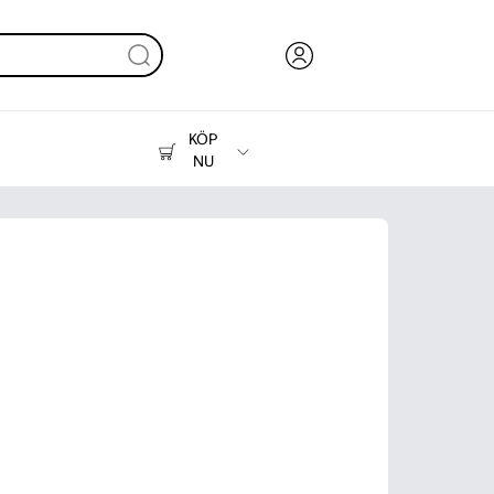
KÖP
NU
Bläck, toner och papper
Skrivare