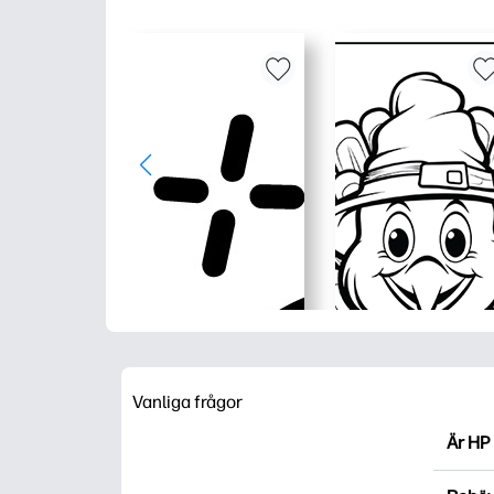
Vanliga frågor
Är HP 
HP Pri