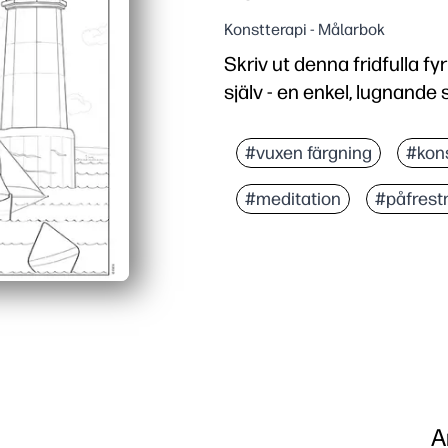
Konstterapi - Målarbok
Skriv ut denna fridfulla f
själv - en enkel, lugnande 
Varför det fungerar:
Bekvämlighet utan förbe
#vuxen färgning
#kons
Lugnande fokus - fyrsce
#meditation
#påfrest
Kompetensbyggande - ök
Flexibel och bläckvänlig
A