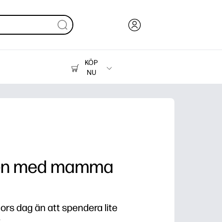
KÖP
NU
Bläck, toner och papper
Skrivare
agen med mamma
 mors dag än att spendera lite
?