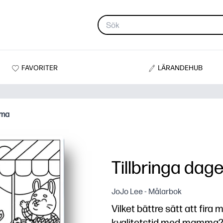
FAVORITER
LÄRANDEHUB
mma
Tillbringa d
JoJo Lee - Målarbok
Vilket bättre sätt att fira
kvalitetstid med mamma