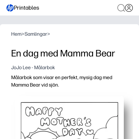
Printables
Hem
>
Samlingar
>
En dag med Mamma Bear
JoJo Lee - Målarbok
Målarbok som visar en perfekt, mysig dag med
Mamma Bear vid sjön.
Varför det fungerar:
Du kan skriva ut och gå på några sekunder - ingen förber
Djärva, enkla konturer hjälper små konstnärer att färga 
Den milda sjödagsscenen inbjuder till berättande, nytt o
Perfekt för hem, klassrum eller resor - en skärmfri akti