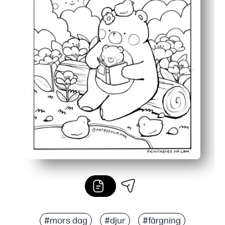
#mors dag
#djur
#färgning