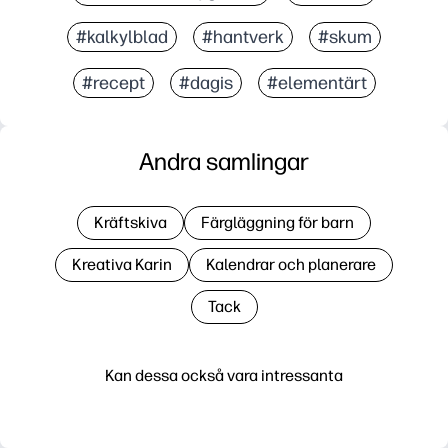
#kalkylblad
#hantverk
#skum
#recept
#dagis
#elementärt
Andra samlingar
Kräftskiva
Färgläggning för barn
Kreativa Karin
Kalendrar och planerare
Tack
Kan dessa också vara intressanta