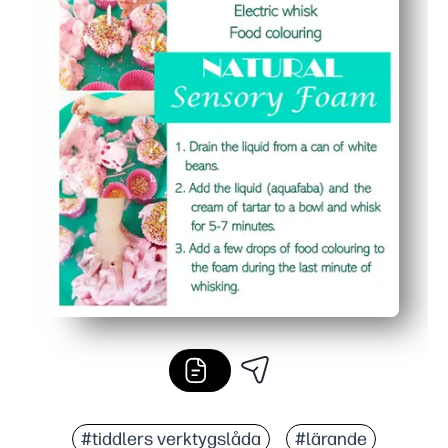
#tiddlers verktygslåda
#lärande