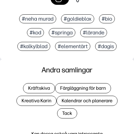
#neha murad
#goldieblox
#bio
#kod
#springa
#lärande
#kalkylblad
#elementärt
#dagis
Andra samlingar
Kräftskiva
Färgläggning för barn
Kreativa Karin
Kalendrar och planerare
Tack
Kan dessa också vara intressanta