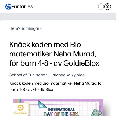
Printables
Hem
>
Samlingar
>
Knäck koden med Bio-
matematiker Neha Murad,
för barn 4-8 - av GoldieBlox
School of Fun-serien - Lärande kalkylblad
Knäck koden med Bio-matematiker Neha Murad, för
barn 4-8 - av GoldieBlox
Varför det fungerar:
Du får en print-and-go STEM-aktivitet - ingen förberedel
Barn övar tidiga kodningsfärdigheter som mönster, sekven