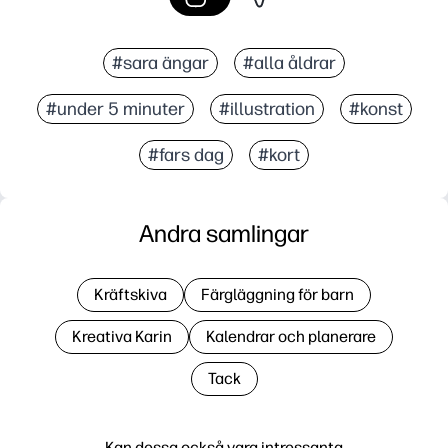
#sara ängar
#alla åldrar
#under 5 minuter
#illustration
#konst
#fars dag
#kort
Andra samlingar
Kräftskiva
Färgläggning för barn
Kreativa Karin
Kalendrar och planerare
Tack
Kan dessa också vara intressanta