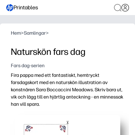
Printables
Hem
>
Samlingar
>
Naturskön fars dag
Fars dag-serien
Fira pappa med ett fantastiskt, hemtryckt
farsdagskort med en naturskön illustration av
konstnären Sara Boccaccini Meadows. Skriv bara ut,
vik och lägg till en hjärtlig anteckning - en minnessak
han vill spara.
Varför det fungerar:
Redo på några minuter - bara ladda ner, skriv ut, vik och 
Konstnärlig design av Sara Boccaccini Meadows lyfter di