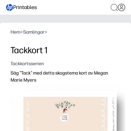
Printables
Hem
>
Samlingar
>
Tackkort 1
Tackkortsserien
Säg ”Tack” med detta skogstema kort av Megan
Marie Myers
Varför det fungerar:
Bekvämlighet att skriva ut och vika - du får ett polera
Barnvänlig skogskonst hjälper dig att säga tack spännand
Mångsidig för varje ögonblick - perfekt för att tacka lär
Alltid tillgänglig lösning - håll extramaterial redo så at