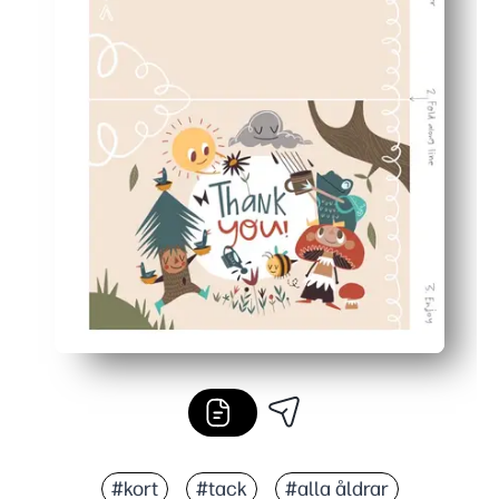
#kort
#tack
#alla åldrar