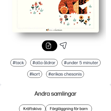
#tack
#alla åldrar
#under 5 minuter
#kort
#erikas chesonis
Andra samlingar
Kräftskiva
Färgläggning för barn