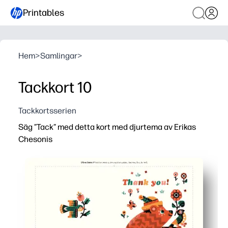
Printables
Hem
>
Samlingar
>
Tackkort 10
Tackkortsserien
Säg ”Tack” med detta kort med djurtema av Erikas
Chesonis
Varför det fungerar:
Du skriver ut, viker och signerar i minuter - noll förber
Glad djurkonst får barnen glada att säga tack - tacksa
Perfekt för födelsedagar, lärare, tränare, lekdatum - ett k
Tom insida och designad för vanliga hemskrivare - anpa