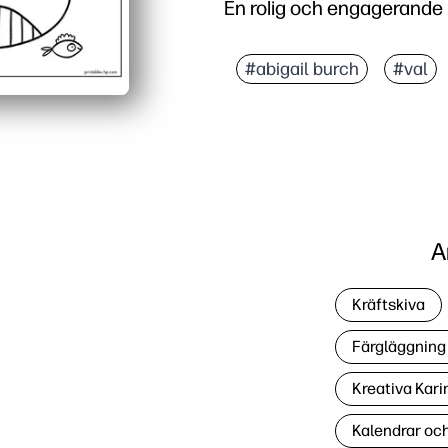
En rolig och engagerande
#abigail burch
#val
A
Kräftskiva
Färgläggning 
Kreativa Kari
Kalendrar oc