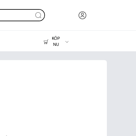
KÖP
NU
Bläck, toner och papper
Skrivare