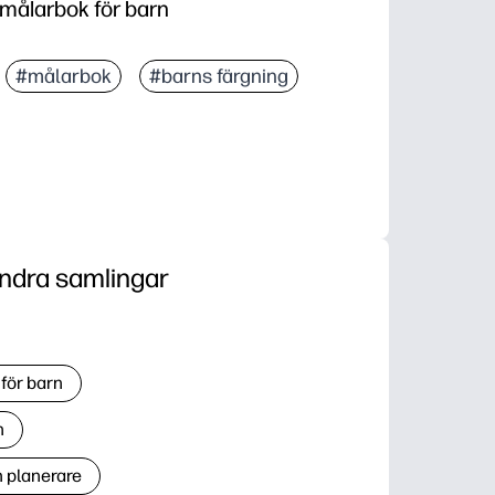
 målarbok för barn
#målarbok
#barns färgning
ndra samlingar
för barn
n
h planerare