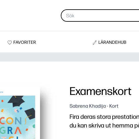
FAVORITER
LÄRANDEHUB
Examenskort
Sabrena Khadija - Kort
Fira deras stora prestati
du kan skriva ut hemma p
Varför det fungerar: