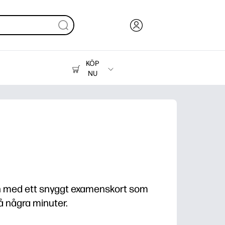
KÖP
NU
Bläck, toner och papper
Skrivare
on med ett snyggt examenskort som
å några minuter.