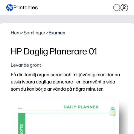
Printables
Hem
>
Samlingar
>
Examen
HP Daglig Planerare 01
Levande grönt
Få din familj organiserad och miljövänlig med denna
utskrivbara dagliga planerare - en barnvänlig sida
som du kan börja använda på några minuter.
Varför det fungerar:
Inställning utan förberedelser - skriv bara ut och gå till
Ren, barnvänlig layout hjälper dig att se prioriteringar
Uppmuntrar självständighet - dina barn planerar, bockar
Grönare vanor görs enkelt - du kan ställa in dagliga milj