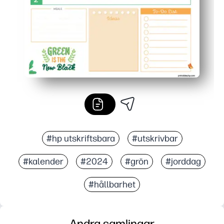
#hp utskriftsbara
#utskrivbar
#kalender
#2024
#grön
#jorddag
#hållbarhet
Andra samlingar