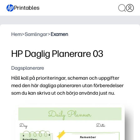
Printables
Hem
>
Samlingar
>
Examen
HP Daglig Planerare 03
Dagsplanerare
Håll koll på prioriteringar, scheman och uppgifter
med den här dagliga planeraren utan förberedelser
som du kan skriva ut och börja använda just nu.
Varför det fungerar:
Skriv ut och gå format - ingen installation eller tillbehör 
Tydliga avsnitt hjälper dig att kartlägga din dag, priori
Passar familje- och klassrumslivet - fånga lektioner, möt
Flexibel och återanvändbar - skriv ut det du behöver ida