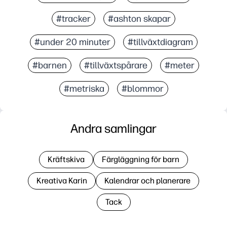
#tracker
#ashton skapar
#under 20 minuter
#tillväxtdiagram
#barnen
#tillväxtspårare
#meter
#metriska
#blommor
Andra samlingar
Kräftskiva
Färgläggning för barn
Kreativa Karin
Kalendrar och planerare
Tack