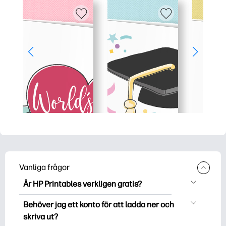
Vanliga frågor
Är HP Printables verkligen gratis?
HP Printables erbjuder över 2500 gratis
Behöver jag ett konto för att ladda ner och
utskriftsmaterial att ladda ner och
skriva ut?
skriva ut. Utforska populära målarbok,