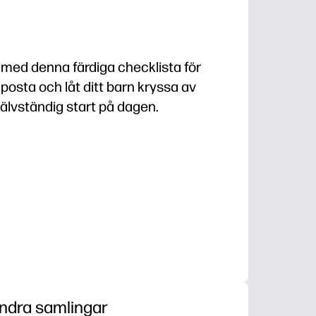
med denna färdiga checklista för
, posta och låt ditt barn kryssa av
självständig start på dagen.
edelser - du kan skriva ut på några minuter och star
pmaningar - perfekt för nya läsare och olika elever
et och ansvar - barn älskar tillfredsställelsen med a
ller alla i tid till skolan, dagis eller utflykter
ndra samlingar