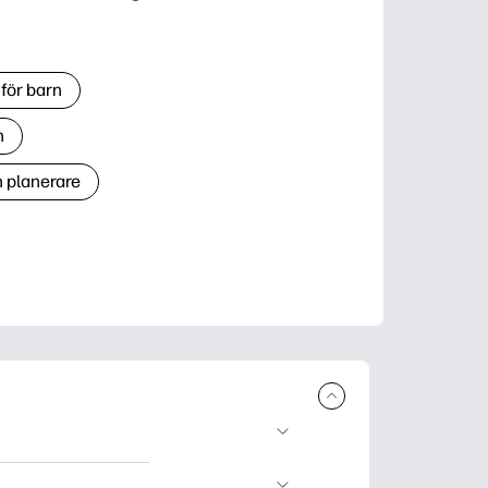
för barn
n
h planerare
r och skriva ut.