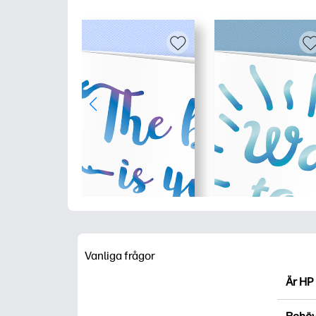
Vanliga frågor
Är HP 
HP Pri