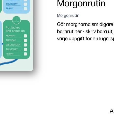
Morgonrutin
Morgonrutin
Gör morgnarna smidigare 
barnrutiner - skriv bara ut
varje uppgift för en lugn, 
Varför det fungerar:
Inställning utan förber
Visuella, barnvänliga up
Uppmuntrar självständigh
Minskar påminnelserna - hå
A