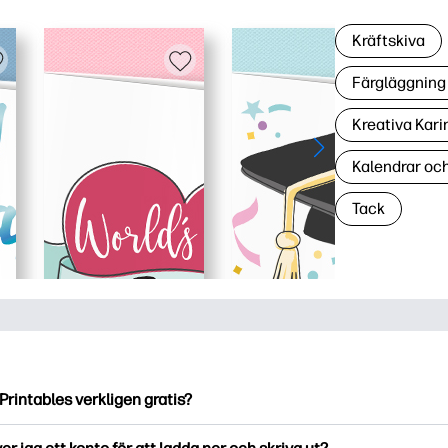
Kräftskiva
Färgläggning 
Kreativa Kari
Kalendrar oc
Tack
Printables verkligen gratis?
ntables erbjuder över 2500 gratis utskriftsmaterial att ladda ne