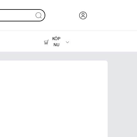
KÖP
NU
Bläck, toner och papper
Skrivare