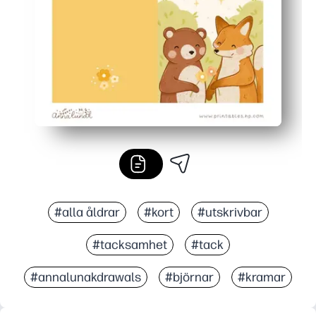
Sparar tid och stress - inga sista minuten-butikskörningar
#alla åldrar
#kort
#utskrivbar
#tacksamhet
#tack
#annalunakdrawals
#björnar
#kramar