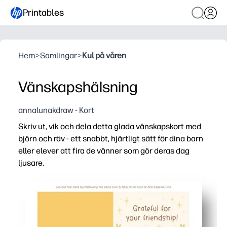
Printables
Hem
>
Samlingar
>
Kul på våren
Vänskapshälsning
annalunakdraw - Kort
Skriv ut, vik och dela detta glada vänskapskort med
björn och räv - ett snabbt, hjärtligt sätt för dina barn
eller elever att fira de vänner som gör deras dag
ljusare.
Varför det fungerar:
Zero prep - skriv ut på vanligt papper eller kartong, vik oc
Barngodkänd design som motiverar skrivandet - gott om 
Perfekt för klassrum och familjer - använd för vänlighet