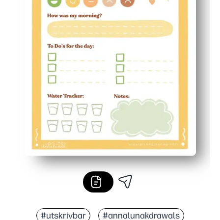
#utskrivbar
#annalunakdrawals