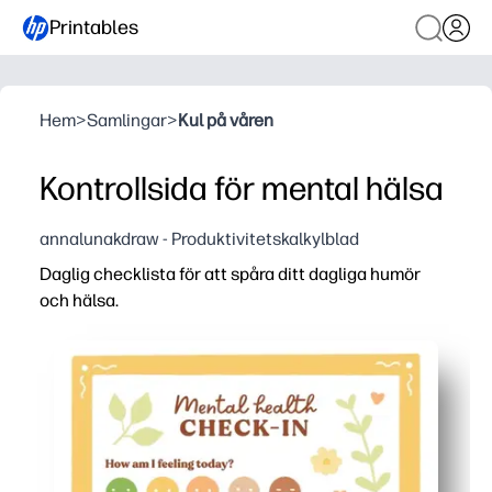
Printables
Hem
>
Samlingar
>
Kul på våren
Kontrollsida för mental hälsa
annalunakdraw - Produktivitetskalkylblad
Daglig checklista för att spåra ditt dagliga humör
och hälsa.
Varför det fungerar:
Print-and-go-design - du trycker bara på print och påbör
Tydliga avsnitt för humör, sömn, hydrering och vanor - d
Bygger självmedvetenhet och hälsosamma rutiner - du sp
Fungerar var som helst - hemma, i klassen eller i rådgiv