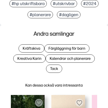
#hp utskriftsbara
#utskrivbar
#2024
#planerare
#dagligen
Andra samlingar
Kräftskiva
Färgläggning för barn
Kreativa Karin
Kalendrar och planerare
Tack
Kan dessa också vara intressanta