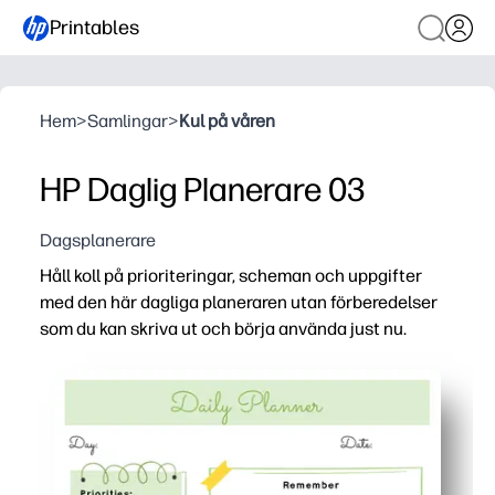
Printables
Hem
>
Samlingar
>
Kul på våren
HP Daglig Planerare 03
Dagsplanerare
Håll koll på prioriteringar, scheman och uppgifter
med den här dagliga planeraren utan förberedelser
som du kan skriva ut och börja använda just nu.
Varför det fungerar:
Skriv ut och gå format - ingen installation eller tillbehör 
Tydliga avsnitt hjälper dig att kartlägga din dag, priori
Passar familje- och klassrumslivet - fånga lektioner, möt
Flexibel och återanvändbar - skriv ut det du behöver ida