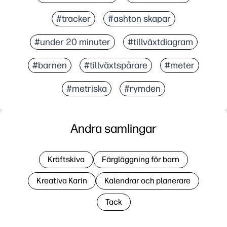
#tracker
#ashton skapar
#under 20 minuter
#tillväxtdiagram
#barnen
#tillväxtspårare
#meter
#metriska
#rymden
Andra samlingar
Kräftskiva
Färgläggning för barn
Kreativa Karin
Kalendrar och planerare
Tack