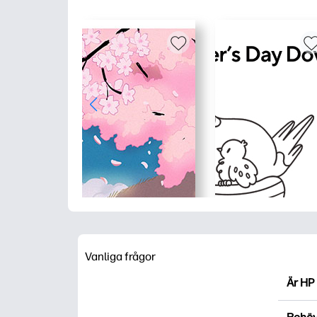
Vanliga frågor
Är HP 
HP Pri