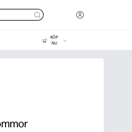
KÖP
NU
Bläck, toner och papper
Skrivare
lommor