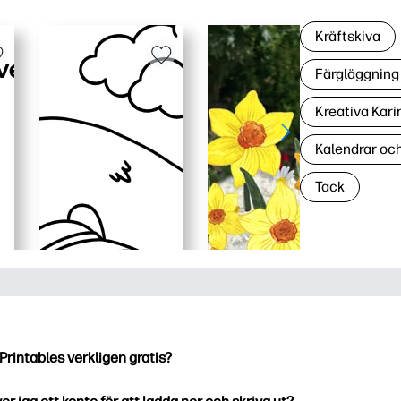
Kräftskiva
Färgläggning 
Kreativa Kari
Kalendrar oc
Tack
Printables verkligen gratis?
ntables erbjuder över 2500 gratis utskriftsmaterial att ladda ne