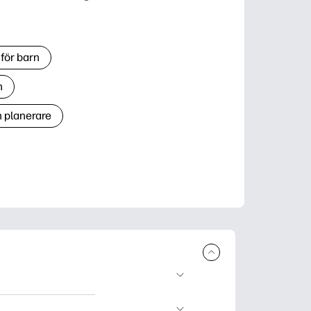
för barn
n
h planerare
r och skriva ut.