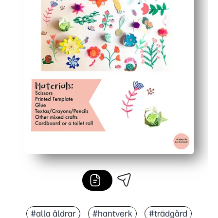
#alla åldrar
#hantverk
#trädgård