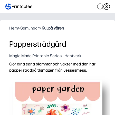
Printables
Hem
>
Samlingar
>
Kul på våren
Pappersträdgård
Magic Made Printable Series - Hantverk
Gör dina egna blommor och växter med den här
pappersträdgårdsmallen från Jessesmess.
Varför det fungerar:
Snabbinstallation - du skriver bara ut, klipper och limar
Håller barnen engagerade - du erbjuder kreativa val s
Bygger färdigheter - dina barn övar saxkontroll, sorteri
Mångsidig användning - du kan dekorera skrivbord, ansla