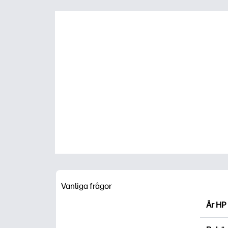
Vanliga frågor
Är HP 
HP Pri