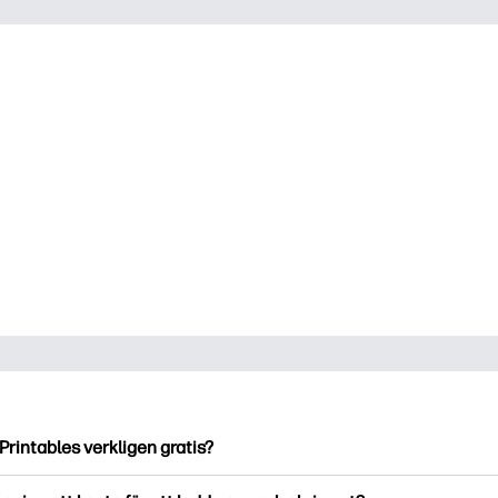
Printables verkligen gratis?
ntables erbjuder över 2500 gratis utskriftsmaterial att ladda ne