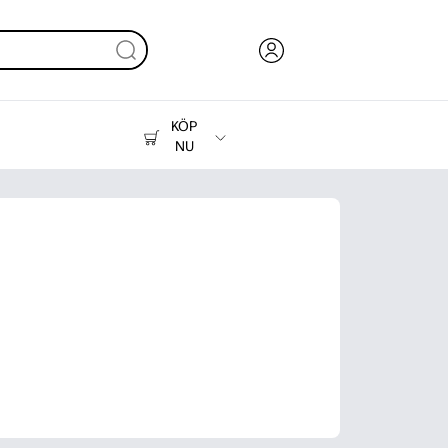
KÖP
NU
Bläck, toner och papper
Skrivare