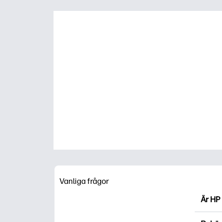
Vanliga frågor
Är HP 
HP Pri