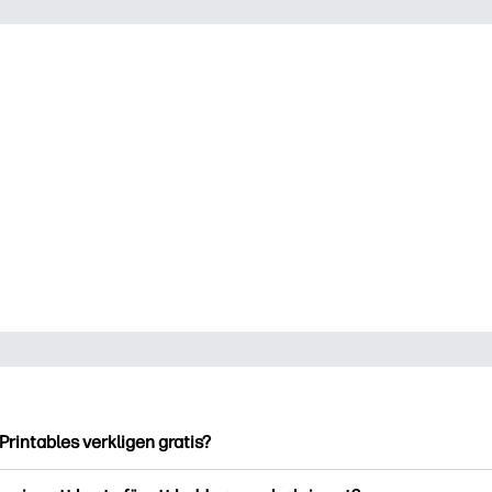
Printables verkligen gratis?
ntables erbjuder över 2500 gratis utskriftsmaterial att ladda ne