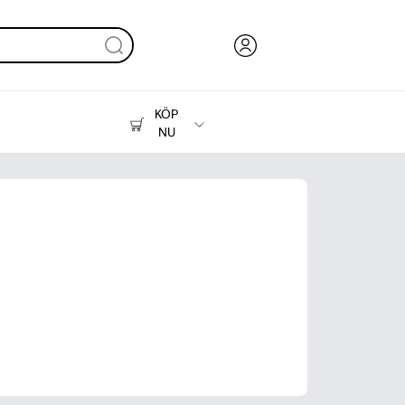
KÖP
NU
Bläck, toner och papper
Skrivare