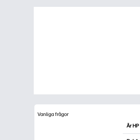
Vanliga frågor
Är HP 
HP Pri