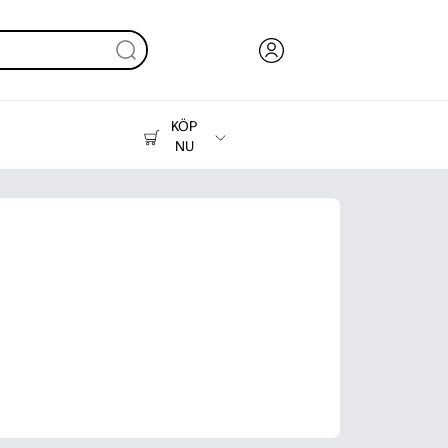
KÖP
NU
Bläck, toner och papper
Skrivare