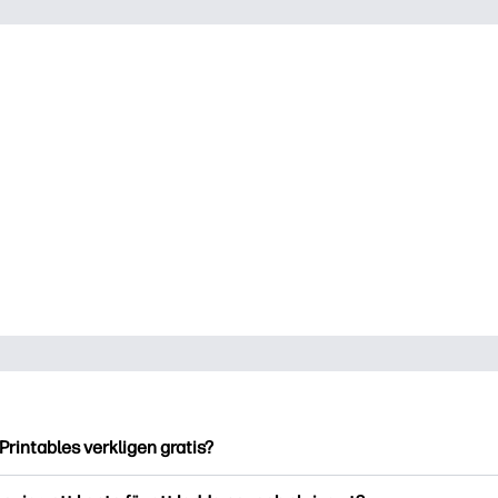
Printables verkligen gratis?
ntables erbjuder över 2500 gratis utskriftsmaterial att ladda ne