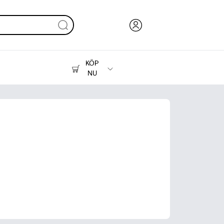
KÖP
NU
Bläck, toner och papper
Skrivare