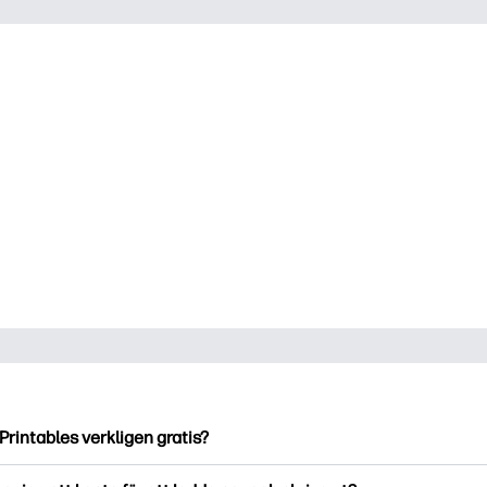
Printables verkligen gratis?
ntables erbjuder över 2500 gratis utskriftsmaterial att ladda ne