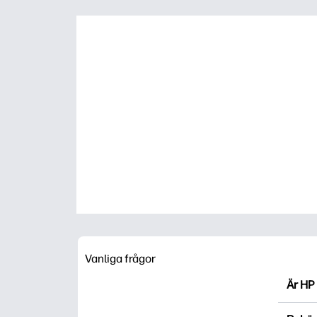
Vanliga frågor
Är HP 
HP Pri