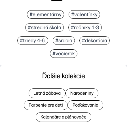
#elementárny
#valentínky
#stredná škola
#ročníky 1-3
#triedy 4-6,
#srdcia
#dekorácia
#večierok
Ďalšie kolekcie
Letná zábava
Narodeniny
Farbenie pre deti
Poďakovania
Kalendáre a plánovače