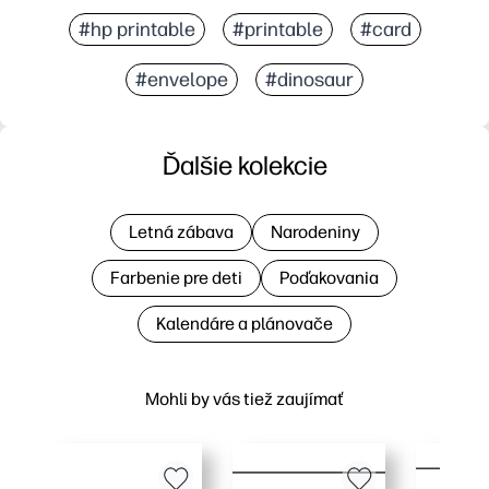
#hp printable
#printable
#card
#envelope
#dinosaur
Ďalšie kolekcie
Letná zábava
Narodeniny
Farbenie pre deti
Poďakovania
Kalendáre a plánovače
Mohli by vás tiež zaujímať