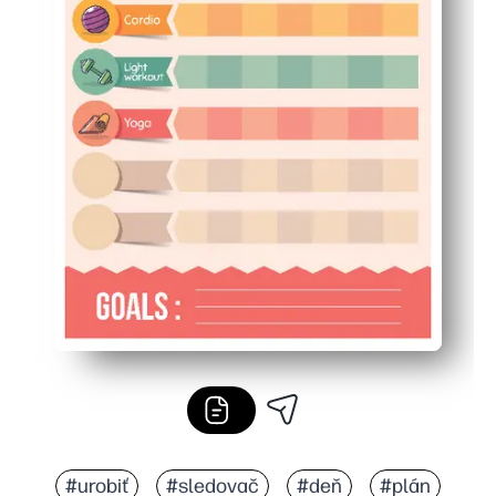
#urobiť
#sledovač
#deň
#plán