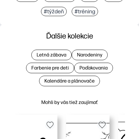
#týždeň
#tréning
Ďalšie kolekcie
Letná zábava
Narodeniny
Farbenie pre deti
Poďakovania
Kalendáre a plánovače
Mohli by vás tiež zaujímať