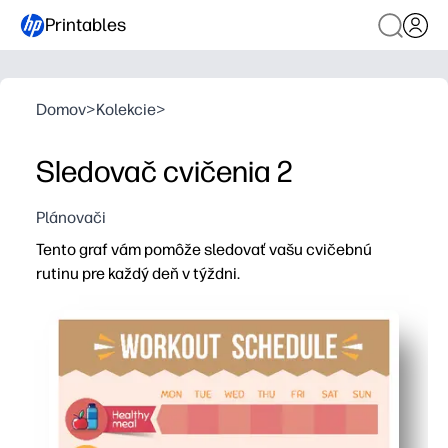
Printables
Domov
>
Kolekcie
>
Sledovač cvičenia 2
Plánovači
Tento graf vám pomôže sledovať vašu cvičebnú
rutinu pre každý deň v týždni.
Prečo to funguje:
Formát print-and-go - začnite sledovať už dnes s nulo
Týždenná snímka vás na prvý pohľad udrží motivovanú 
Začiarkavacie políčka vhodné pre deti a cieľové medzery
Flexibilné sekcie pre kardio, silu a poznámky sa hodia do