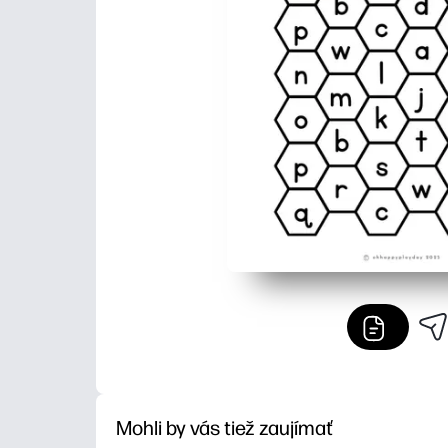
Mohli by vás tiež zaujímať