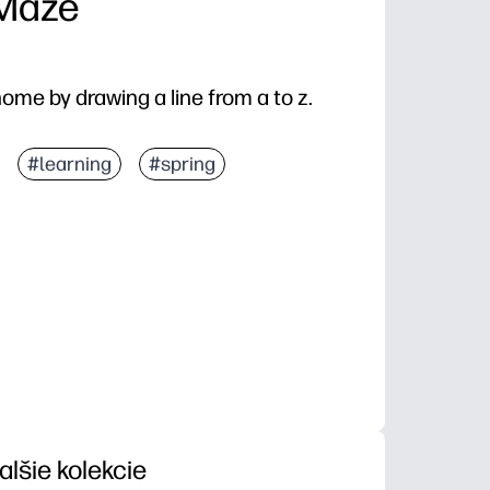
 Maze
home by drawing a line from a to z.
#learning
#spring
alšie kolekcie