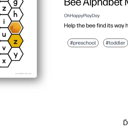
Bee Alphabet
OhHappyPlayDay
Help the bee find its way 
#preschool
#toddler
Ď