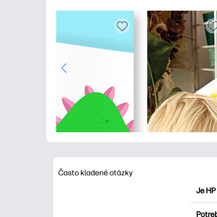
Často kladené otázky
Je HP
HP Pri
Potre