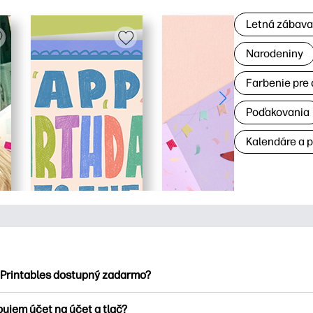
Letná zábav
Narodeniny
Farbenie pre 
Poďakovania
Kalendáre a 
 Printables dostupný zadarmo?
ntables ponúka viac ako 2500 bezplatných tlačových tlačiarní n
bujem účet na účet a tlač?