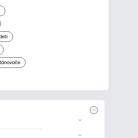
a
deti
plánovače
a tlač. Explore