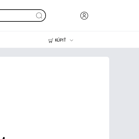
KÚPIŤ
Atrament, toner a papier
Tlačiarne