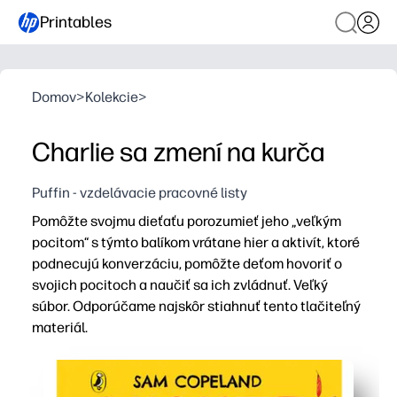
Printables
Domov
>
Kolekcie
>
Charlie sa zmení na kurča
Puffin - vzdelávacie pracovné listy
Pomôžte svojmu dieťaťu porozumieť jeho „veľkým
pocitom“ s týmto balíkom vrátane hier a aktivít, ktoré
podnecujú konverzáciu, pomôžte deťom hovoriť o
svojich pocitoch a naučiť sa ich zvládnuť. Veľký
súbor. Odporúčame najskôr stiahnuť tento tlačiteľný
materiál.