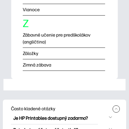
Vianoce
Z
Zábavné učenie pre predškolákov
(angličtina)
Záložky
Zimná zábava
Často kladené otázky
Je HP Printables dostupný zadarmo?
HP Printables ponúka viac ako 2500