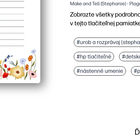
Make and Tell (Stephanie) - Plag
Zobrazte všetky podrobno
v tejto tlačiteľnej pamiatke
Prečo to funguje:
Vytlačte a vyplňte v pr
#urob a rozprávaj (stepha
Vedené priestory pre me
#hp tlačiteľné
#detsk
Čisté rozloženie pripra
Jednoduchá tlač pre star
#nástenné umenie
#p
Ď