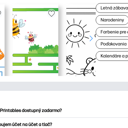
Letná zábav
Narodeniny
Farbenie pre 
Poďakovania
Kalendáre a 
 Printables dostupný zadarmo?
ntables ponúka viac ako 2500 bezplatných tlačových tlačiarní n
bujem účet na účet a tlač?
nky, zábavné vzdelávacie hárky, remeslá a cards for, data, cale