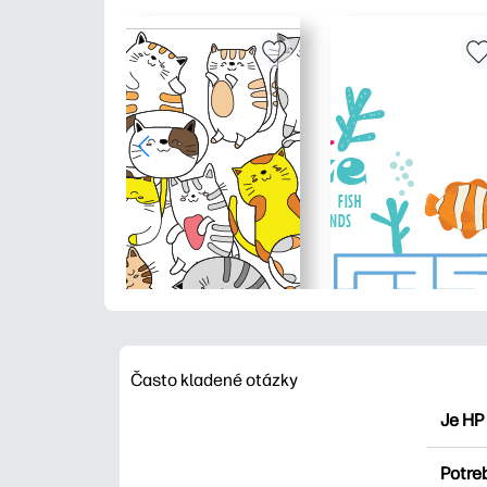
Často kladené otázky
Je HP
HP Pri
Potre
maľova