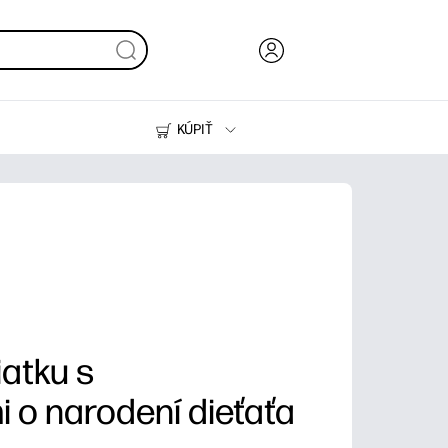
KÚPIŤ
Atrament, toner a papier
Tlačiarne
iatku s
 o narodení dieťaťa