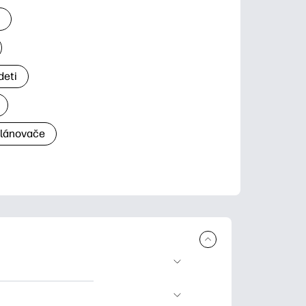
a
deti
plánovače
a tlač. Explore
ndar and other.