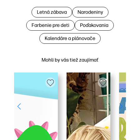
Letná zábava
Narodeniny
Farbenie pre deti
Poďakovania
Kalendáre a plánovače
Mohli by vás tiež zaujímať