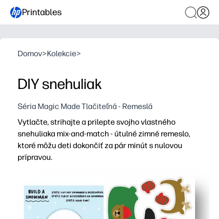
Printables
Domov
>
Kolekcie
>
DIY snehuliak
Séria Magic Made Tlačiteľná - Remeslá
Vytlačte, strihajte a prilepte svojho vlastného
snehuliaka mix-and-match - útulné zimné remeslo,
ktoré môžu deti dokončiť za pár minút s nulovou
prípravou.
Prečo to funguje:
Šetríte čas - jednoduché stránky znamenajú tlač a odbe
Deti si vyberajú klobúky, šály a tváre pre nekonečné kom
Buduje jemné motorické zručnosti a cvičí podľa pokynov 