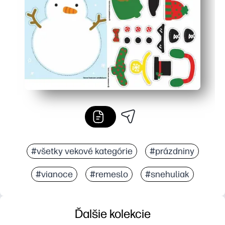
Nízky neporiadok - rýchle výrezy sa rýchlo montujú a vy
#všetky vekové kategórie
#prázdniny
#vianoce
#remeslo
#snehuliak
Ďalšie kolekcie