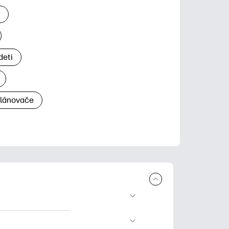
a
deti
plánovače
a tlač. Explore
ndar and other.