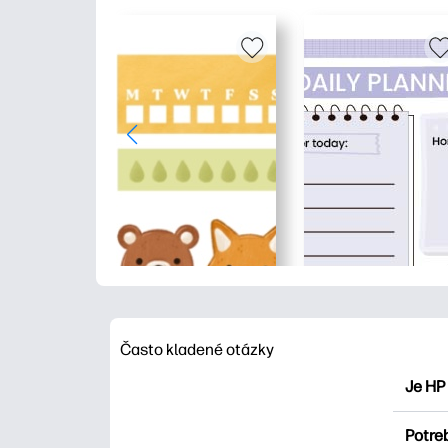
Často kladené otázky
Je HP
HP Pri
Potre
maľova