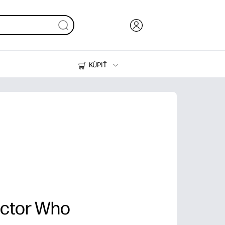
KÚPIŤ
Atrament, toner a papier
Tlačiarne
Doctor Who