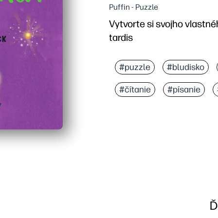
Puffin - Puzzle
Vytvorte si svojho vlastné
tardis
#puzzle
#bludisko
#čítanie
#písanie
Ď