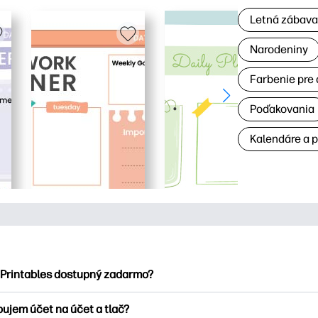
Letná zábav
Narodeniny
Farbenie pre 
Poďakovania
Kalendáre a 
 Printables dostupný zadarmo?
ntables ponúka viac ako 2500 bezplatných tlačových tlačiarní n
bujem účet na účet a tlač?
nky, zábavné vzdelávacie hárky, remeslá a cards for, data, cale