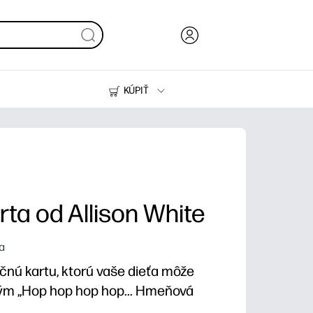
KÚPIŤ
Atrament, toner a papier
Tlačiarne
ta od Allison White
ta
očnú kartu, ktorú vaše dieťa môže
avým „Hop hop hop hop... Hmeňová