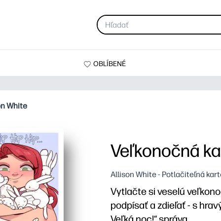
OBLÍBENÉ
on White
Veľkonočná kar
Allison White - Potlačiteľná kar
Vytlačte si veselú veľkon
podpísať a zdieľať - s hr
Veľká noc!“ správa.