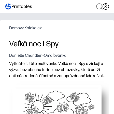
Printables
Domov
>
Kolekcie
>
Veľká noc I Spy
Danielle Chandler -Omaľovánka
Vytlačte si túto maľovanku Veľká noc I Spy a získajte
výzvu bez obsahu farieb bez obrazovky, ktorá udrží
deti sústredené, šťastné a zaneprázdnené kdekoľvek.
Prečo to funguje:
Nastavenie bez prípravy - stačí vytlačiť a pridať pastel
Dvojitá zásnuba - deti lovia veľkonočné ikony, počítajú ic
Skutočné zamaskované učenie - vytvára pozorovanie, po
Flexibilné pre rodiny a učiteľov - ideálne pre skorých do