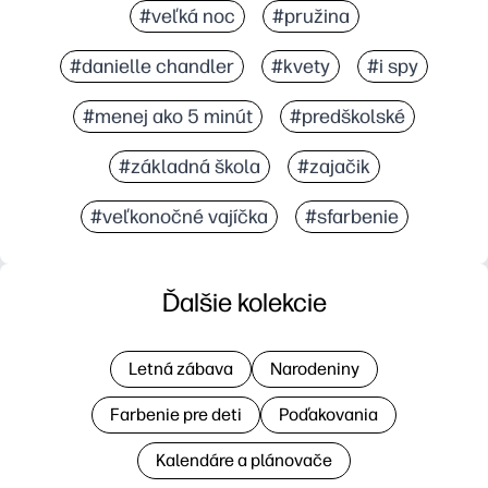
#veľká noc
#pružina
#danielle chandler
#kvety
#i spy
#menej ako 5 minút
#predškolské
#základná škola
#zajačik
#veľkonočné vajíčka
#sfarbenie
Ďalšie kolekcie
Letná zábava
Narodeniny
Farbenie pre deti
Poďakovania
Kalendáre a plánovače