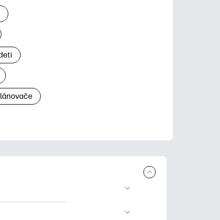
a
deti
plánovače
a tlač. Explore
ndar and other.