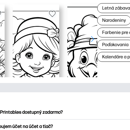
Letná zábav
Narodeniny
Farbenie pre 
Poďakovania
Kalendáre a 
 Printables dostupný zadarmo?
ntables ponúka viac ako 2500 bezplatných tlačových tlačiarní n
bujem účet na účet a tlač?
nky, zábavné vzdelávacie hárky, remeslá a cards for, data, cale