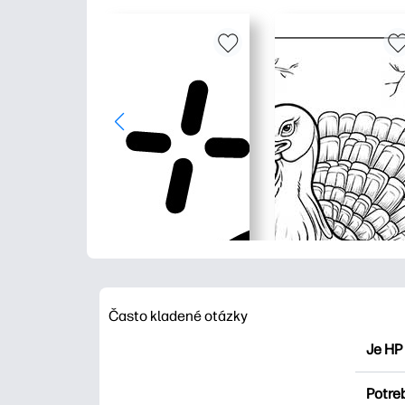
Často kladené otázky
Je HP
HP Pri
Potre
maľova