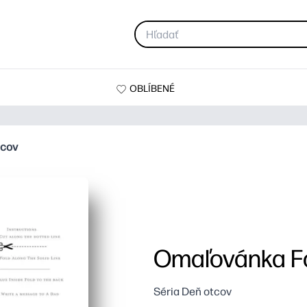
OBLÍBENÉ
tcov
Omaľovánka Fo
Séria Deň otcov