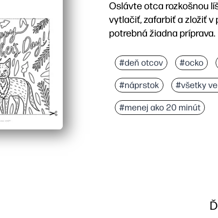
Oslávte otca rozkošnou l
vytlačiť, zafarbiť a zložiť 
potrebná žiadna príprava.
Prečo to funguje:
Rýchla aktivita print-an
#deň otcov
#ocko
Zapája deti odvážnymi, 
#náprstok
#všetky ve
Vnútro si môžete prispô
Tlačí na štandardný pap
#menej ako 20 minút
Ď