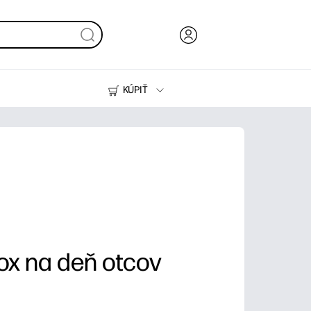
KÚPIŤ
Atrament, toner a papier
Tlačiarne
x na deň otcov