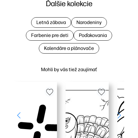
Ďalšie kolekcie
Letná zábava
Narodeniny
Farbenie pre deti
Poďakovania
Kalendáre a plánovače
Mohli by vás tiež zaujímať