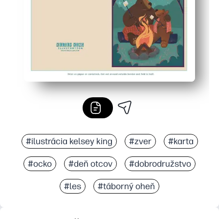
#ilustrácia kelsey king
#zver
#karta
#ocko
#deň otcov
#dobrodružstvo
#les
#táborný oheň