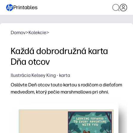
Printables
Domov
>
Kolekcie
>
Každá dobrodružná karta
Dňa otcov
Ilustrácia Kelsey King - karta
Oslávte Deň otcov touto kartou s rodičom a dieťaťom
medveďom, ktorý pečie marshmallows pri ohni.