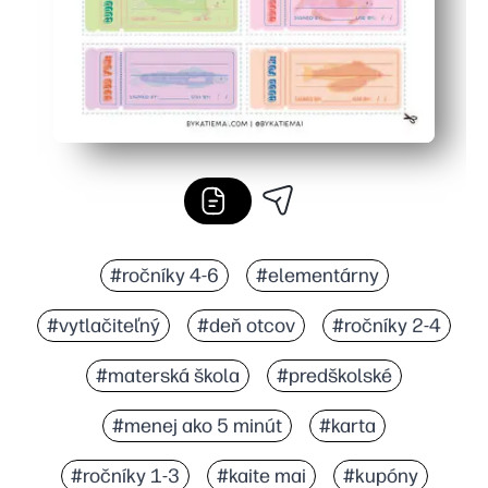
#ročníky 4-6
#elementárny
#vytlačiteľný
#deň otcov
#ročníky 2-4
#materská škola
#predškolské
#menej ako 5 minút
#karta
#ročníky 1-3
#kaite mai
#kupóny