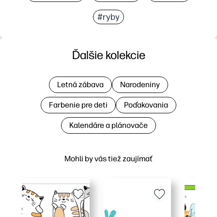
#ryby
Ďalšie kolekcie
Letná zábava
Narodeniny
Farbenie pre deti
Poďakovania
Kalendáre a plánovače
Mohli by vás tiež zaujímať