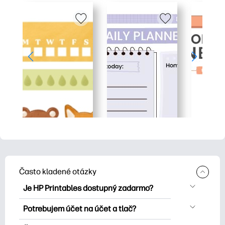
Často kladené otázky
Je HP Printables dostupný zadarmo?
HP Printables ponúka viac ako 2500
Potrebujem účet na účet a tlač?
bezplatných tlačových tlačiarní na tlač.
Môžete skúsiť a tlačiť bez účtu. Prihláste