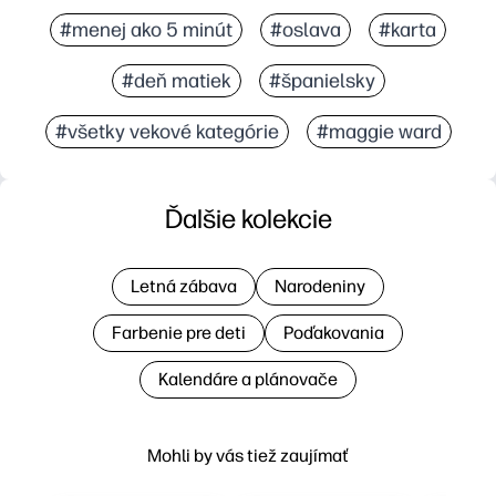
#menej ako 5 minút
#oslava
#karta
#deň matiek
#španielsky
#všetky vekové kategórie
#maggie ward
Ďalšie kolekcie
Letná zábava
Narodeniny
Farbenie pre deti
Poďakovania
Kalendáre a plánovače
Mohli by vás tiež zaujímať