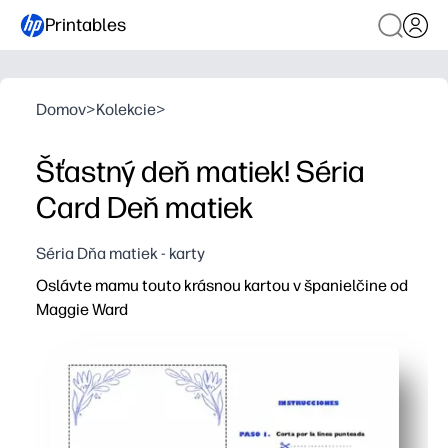
Printables
Domov
>
Kolekcie
>
Šťastný deň matiek! Séria
Card Deň matiek
Séria Dňa matiek - karty
Oslávte mamu touto krásnou kartou v španielčine od
Maggie Ward
Prečo to funguje:
Tlač, skladanie a podpisovanie - nulová príprava a žia
V španielčine - ideálne pre dvojjazyčné rodiny, študent
Zapojte deti - ozdobte, farbite a píšte úprimné správy p
Navrhnuté pre štandardný listový papier - vhodný pre d