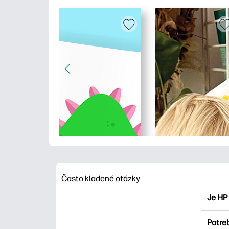
Často kladené otázky
Je HP
HP Pri
Potre
maľova