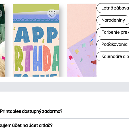
Letná zábav
Narodeniny
Farbenie pre 
Poďakovania
Kalendáre a 
 Printables dostupný zadarmo?
ntables ponúka viac ako 2500 bezplatných tlačových tlačiarní n
bujem účet na účet a tlač?
nky, zábavné vzdelávacie hárky, remeslá a cards for, data, cale