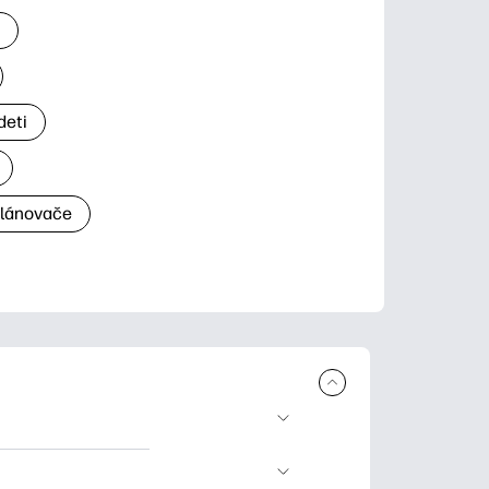
a
deti
plánovače
a tlač. Explore
ndar and other.