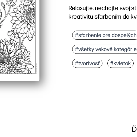
Relaxujte, nechajte svoj s
kreativitu sfarbením do k
Prečo to funguje:
Môžete tlačiť za pár min
#sfarbenie pre dospelých
Podrobný kvetinový diza
#všetky vekové kategórie
Môžete ho použiť doma, 
Môžete tlačiť doplnky a 
#tvorivosť
#kvietok
Ď