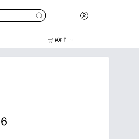
KÚPIŤ
Atrament, toner a papier
Tlačiarne
 6