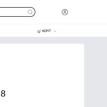
KÚPIŤ
Atrament, toner a papier
Tlačiarne
 8