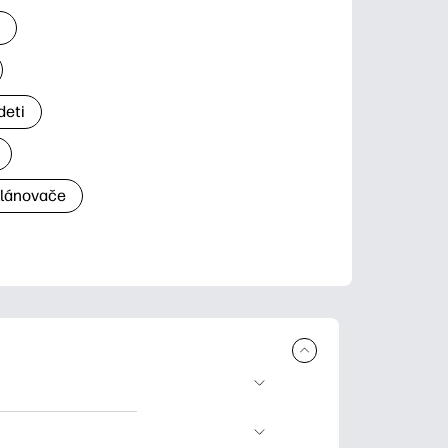
a
deti
plánovače
a tlač. Explore
ndar and other.