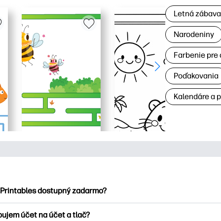
Letná zábav
Narodeniny
Farbenie pre 
Poďakovania
Kalendáre a 
 Printables dostupný zadarmo?
ntables ponúka viac ako 2500 bezplatných tlačových tlačiarní n
bujem účet na účet a tlač?
nky, zábavné vzdelávacie hárky, remeslá a cards for, data, cale