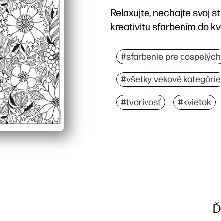
Relaxujte, nechajte svoj s
kreativitu sfarbením do k
Prečo to funguje:
Print-and-Go - získate 
#sfarbenie pre dospelých
Vy a ostatní zostanete
#všetky vekové kategórie
Vytvoríte jemnú motoric
Používajte ho kdekoľvek
#tvorivosť
#kvietok
Ď