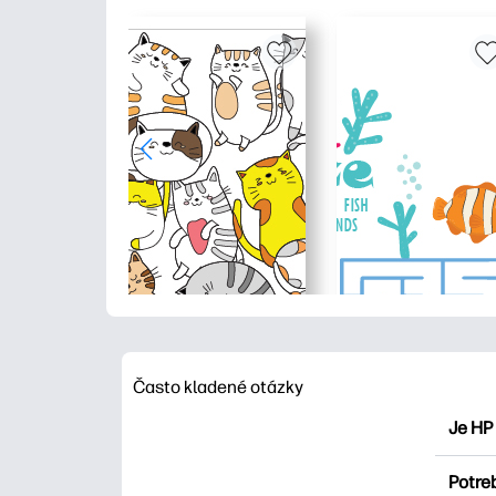
Často kladené otázky
Je HP
HP Pri
Potre
maľova