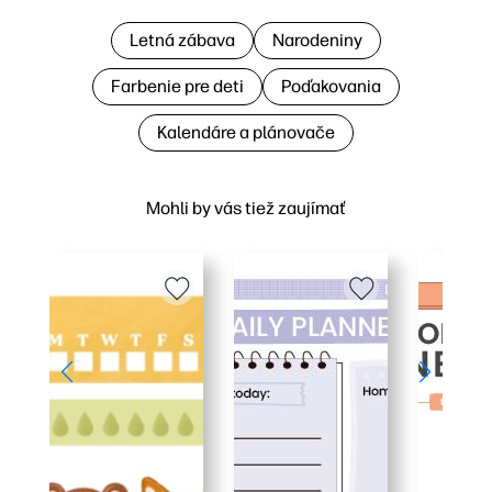
Letná zábava
Narodeniny
Farbenie pre deti
Poďakovania
Kalendáre a plánovače
Mohli by vás tiež zaujímať