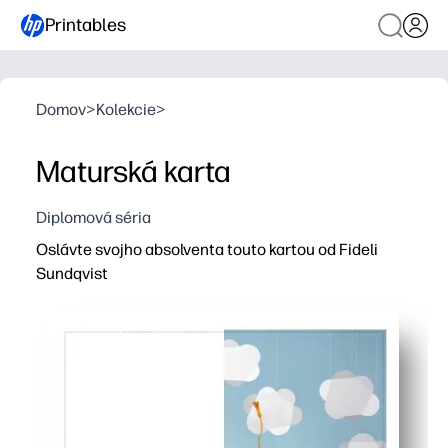
Printables
Domov
>
Kolekcie
>
Maturská karta
Diplomová séria
Oslávte svojho absolventa touto kartou od Fideli
Sundqvist
Prečo to funguje:
Môžete tlačiť doma za pár minút - bez prevádzky v obcho
Potrebujete nulovú prípravu - stačí vytlačiť, zložiť a po
Získate odvážny, umelcom navrhnutý vzhľad, vďaka ktoré
Každý z nich si môžete prispôsobiť a vytlačiť doplnky pre